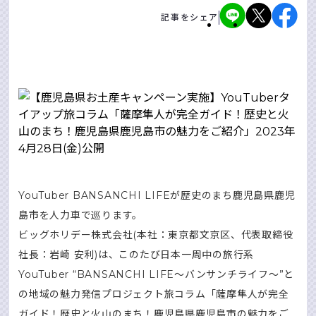
記事をシェア
YouTuber BANSANCHI LIFEが歴史のまち⿅児島県⿅児
島市を⼈⼒⾞で巡ります。
ビッグホリデー株式会社(本社：東京都⽂京区、代表取締役
社⻑：岩崎 安利)は、このたび⽇本⼀周中の旅⾏系
YouTuber “BANSANCHI LIFE〜バンサンチライフ〜”と
の地域の魅⼒発信プロジェクト旅コラム「薩摩隼⼈が完全
ガイド！歴史と⽕⼭のまち！⿅児島県⿅児島市の魅⼒をご