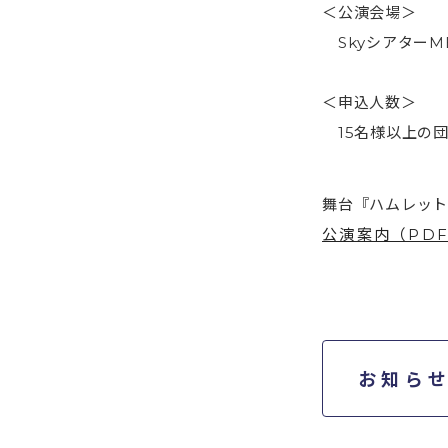
＜公演会場＞
SkyシアターMB
＜申込人数＞
15名様以上の
舞台『ハムレット
公演案内（PDF
お知ら