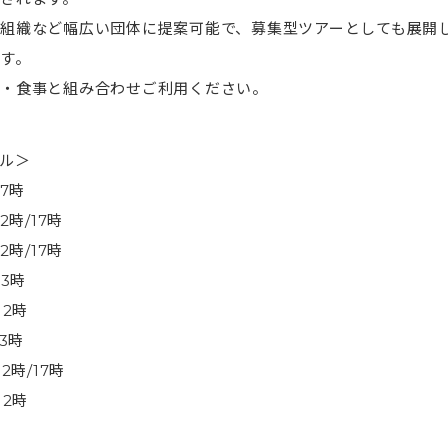
組織など幅広い団体に提案可能で、募集型ツアーとしても展開
す。
・食事と組み合わせご利用ください。
ル＞
7時
時/17時
時/17時
3時
2時
3時
2時/17時
2時